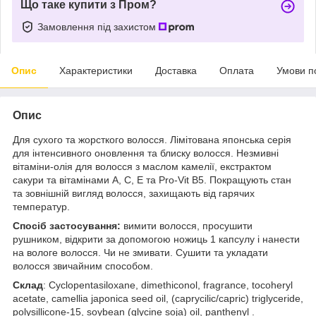
Що таке купити з Пром?
Замовлення під захистом
Опис
Характеристики
Доставка
Оплата
Умови п
Опис
Для сухого та жорсткого волосся. Лімітована японська серія
для інтенсивного оновлення та блиску волосся. Незмивні
вітаміни-олія для волосся з маслом камелії, екстрактом
сакури та вітамінами A, C, E та Pro-Vit B5. Покращують стан
та зовнішній вигляд волосся, захищають від гарячих
температур.
Спосіб застосування:
вимити волосся, просушити
рушником, відкрити за допомогою ножиць 1 капсулу і нанести
на вологе волосся. Чи не змивати. Сушити та укладати
волосся звичайним способом.
Склад
: Cyclopentasiloxane, dimethiconol, fragrance, tocoheryl
acetate, camellia japonica seed oil, (caprycilic/capric) triglyceride,
polysillicone-15, soybean (glycine soja) oil, panthenyl .