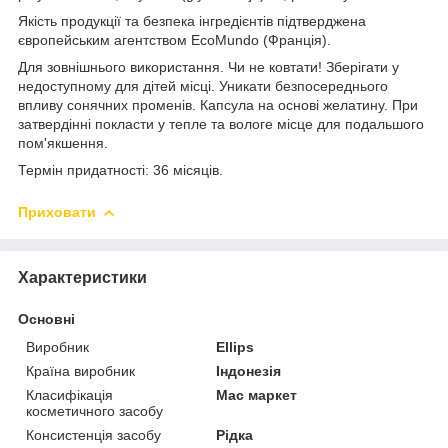
Якість продукції та безпека інгредієнтів підтверджена
європейським агентством EcoMundo (Франція).
Для зовнішнього використання. Чи не ковтати! Зберігати у
недоступному для дітей місці. Уникати безпосереднього
впливу сонячних променів. Капсула на основі желатину. При
затвердінні покласти у тепле та вологе місце для подальшого
пом'якшення.
Термін придатності: 36 місяців.
Приховати
Характеристики
Основні
Виробник
Ellips
Країна виробник
Індонезія
Класифікація
Мас маркет
косметичного засобу
Консистенція засобу
Рідка