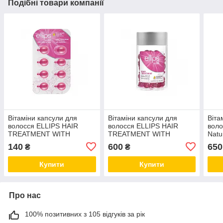
Подібні товари компанії
Вітаміни капсули для
Вітаміни капсули для
Віта
волосся ELLIPS HAIR
волосся ELLIPS HAIR
воло
TREATMENT WITH
TREATMENT WITH
Natu
JOJOBA OIL «ТЕРАПІЯ
JOJOBA OIL «ТЕРАПІЯ
лото
140
600
650
₴
₴
ДЛЯ ВОЛОССЯ» З
ДЛЯ ВОЛОССЯ» З
МАСЛОМ ЖОЖОБА, 8
МАСЛОМ ЖОЖОБА, 50
Купити
Купити
шт*1 мл
шт*1 мл
Про нас
100% позитивних з 105 відгуків за рік