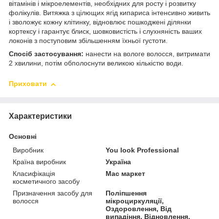
вітамінів і мікроелементів, необхідних для росту і розвитку
фолікулів. Витяжка з цілющих ягід кипариса інтенсивно живить
і зволожує кожну клітинку, відновлює пошкоджені ділянки
кортексу і гарантує блиск, шовковистість і слухняність ваших
локонів з поступовим збільшенням їхньої густоти.
Спосіб застосування:
нанести на вологе волосся, витримати
2 хвилини, потім обполоснути великою кількістю води.
Приховати
Характеристики
Основні
Виробник
You look Professional
Країна виробник
Україна
Класифікація
Мас маркет
косметичного засобу
Призначення засобу для
Поліпшення
волосся
мікроциркуляції,
Оздоровлення, Від
випадіння, Відновлення,