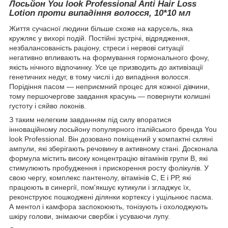
Лосьйон You look Professional Anti Hair Loss
Lotion проти випадіння волосся, 10*10 мл
Життя сучасної людини більше схоже на карусель, яка
кружляє у вихорі подій. Постійні зустрічі, відрядження,
незбалансованість раціону, стреси і нервові ситуації
негативно впливають на формування гормонального фону,
якість нічного відпочинку. Усе це призводить до активізації
генетичних недуг, в тому числі і до випадіння волосся.
Порідіння пасом — неприємний процес для кожної дівчини,
тому першочергове завдання красунь — повернути колишні
густоту і сяйво локонів.
З таким нелегким завданням під силу впоратися
інноваційному лосьйону популярного італійського бренда You
look Professional. Він дозовано поміщений у компактні скляні
ампули, які зберігають речовину в активному стані. Досконала
формула містить високу концентрацію вітамінів групи В, які
стимулюють пробудження і прискорення росту фолікулів. У
свою чергу, комплекс пантенолу, вітамінів С, Е і РР, які
працюють в синергії, пом'якшує кутикули і згладжує їх,
реконструює пошкоджені ділянки кортексу і ущільнює пасма.
А ментол і камфора заспокоюють, тонізують і охолоджують
шкіру голови, знімаючи свербіж і усуваючи лупу.