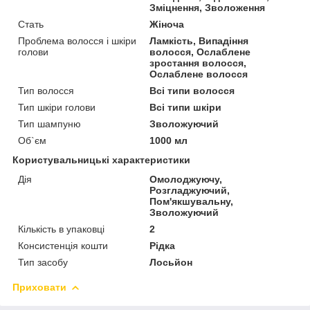
Зміцнення, Зволоження
Стать
Жіноча
Проблема волосся і шкіри
Ламкість, Випадіння
голови
волосся, Ослаблене
зростання волосся,
Ослаблене волосся
Тип волосся
Всі типи волосся
Тип шкіри голови
Всі типи шкіри
Тип шампуню
Зволожуючий
Об`єм
1000 мл
Користувальницькі характеристики
Дія
Омолоджуючу,
Розгладжуючий,
Пом'якшувальну,
Зволожуючий
Кількість в упаковці
2
Консистенція кошти
Рідка
Тип засобу
Лосьйон
Приховати