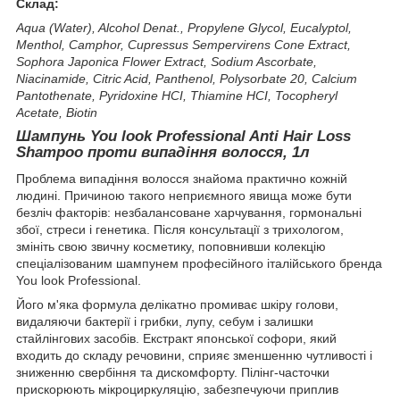
Склад:
Aqua (Water), Alcohol Denat., Propylene Glycol, Eucalyptol,
Menthol, Camphor, Cupressus Sempervirens Cone Extract,
Sophora Japonica Flower Extract, Sodium Ascorbate,
Niacinamide, Citric Acid, Panthenol, Polysorbate 20, Calcium
Pantothenate, Pyridoxine HCI, Thiamine HCI, Tocopheryl
Acetate, Biotin
Шампунь You look Professional Anti Hair Loss
Shampoo проти випадіння волосся, 1л
Проблема випадіння волосся знайома практично кожній
людині. Причиною такого неприємного явища може бути
безліч факторів: незбалансоване харчування, гормональні
збої, стреси і генетика. Після консультації з трихологом,
змініть свою звичну косметику, поповнивши колекцію
спеціалізованим шампунем професійного італійського бренда
You look Professional.
Його м'яка формула делікатно промиває шкіру голови,
видаляючи бактерії і грибки, лупу, себум і залишки
стайлінгових засобів. Екстракт японської софори, який
входить до складу речовини, сприяє зменшенню чутливості і
зниженню свербіння та дискомфорту. Пілінг-часточки
прискорюють мікроциркуляцію, забезпечуючи приплив