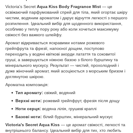
Victoria's Secret
Aqua Kiss Body Fragrance Mist
— це
освіжаючий парфумований спрей для тіла, який огортає шкіру
чистим, водяним ароматом і дарує відчуття легкості з першого
розпилення. Ідеальний вибір для щоденного використання,
особливо у теплу пору року або коли хочеться максимуму
свіжості без важкого шлейфу.
Аромат відкривається яскравими нотами рожевого
грейпфрута та фрезії, напоєної дощем, поступово
переходить у водяні квіткові акорди латаття та соковитої
груші, а завершується ніжною базою з білого бурштину та
мінерального мускусу. Результат — чистий, прохолодний і
дуже жіночний аромат, який асоціюється з морським бризом і
доглянутою шкірою.
Ароматна композиція:
Тип аромату:
свіжий, водяний
Верхні ноти:
рожевий грейпфрут, фрезія після дощу
Ноти серця:
водяна лілія, грушеві краплі
Базові ноти:
білий бурштин, мінеральний мускус
Victoria's Secret Aqua Kiss
— це аромат свіжості, легкості та
внутрішнього балансу. Ідеальний вибір для тих, хто любить