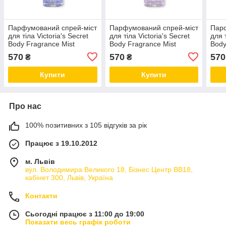
Парфумований спрей-міст
Парфумований спрей-міст
Парф
для тіла Victoria's Secret
для тіла Victoria's Secret
для т
Body Fragrance Mist
Body Fragrance Mist
Body
аромат Midnight Bloom,
аромат Love Spell, 250 мл
аром
570
570
570
₴
₴
250 мл
250 
Купити
Купити
Про нас
100% позитивних з 105 відгуків за рік
Працює з 19.10.2012
м. Львів
вул. Володимира Великого 18, Бізнес Центр ВВ18,
кабінет 300, Львів, Україна
Контакти
Сьогодні працює з 11:00 до 19:00
Показати весь графік роботи