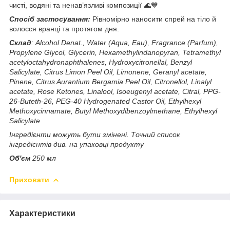
чисті, водяні та ненав’язливі композиції 🌊💙
Спосіб застосування:
Рівномірно наносити спрей на тіло й
волосся вранці та протягом дня.
Склад
: Alcohol Denat., Water (Aqua, Eau), Fragrance (Parfum),
Propylene Glycol, Glycerin, Hexamethylindanopyran, Tetramethyl
acetyloctahydronaphthalenes, Hydroxycitronellal, Benzyl
Salicylate, Citrus Limon Peel Oil, Limonene, Geranyl acetate,
Pinene, Citrus Aurantium Bergamia Peel Oil, Citronellol, Linalyl
acetate, Rose Ketones, Linalool, Isoeugenyl acetate, Citral, PPG-
26-Buteth-26, PEG-40 Hydrogenated Castor Oil, Ethylhexyl
Methoxycinnamate, Butyl Methoxydibenzoylmethane, Ethylhexyl
Salicylate
Інгредієнти можуть бути змінені. Точний список
інгредієнтів див. на упаковці продукту
Об'єм
250 мл
Приховати
Характеристики