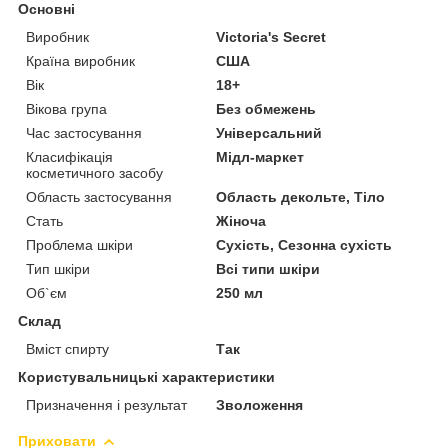
Основні
Виробник
Victoria's Secret
Країна виробник
США
Вік
18+
Вікова група
Без обмежень
Час застосування
Універсальний
Класифікація
Мідл-маркет
косметичного засобу
Область застосування
Область декольте, Тіло
Стать
Жіноча
Проблема шкіри
Сухість, Сезонна сухість
Тип шкіри
Всі типи шкіри
Об`єм
250 мл
Склад
Вміст спирту
Так
Користувальницькі характеристики
Призначення і результат
Зволоження
Приховати