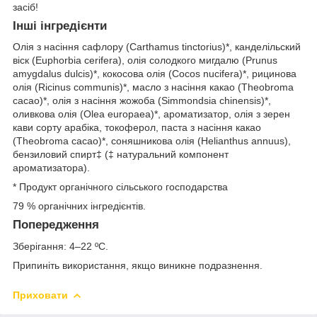
засіб!
Інші інгредієнти
Олія з насіння сафлору (Carthamus tinctorius)*, канделільский
віск (Euphorbia cerifera), олія солодкого мигдалю (Prunus
amygdalus dulcis)*, кокосова олія (Cocos nucifera)*, рицинова
олія (Ricinus communis)*, масло з насіння какао (Theobroma
cacao)*, олія з насіння жожоба (Simmondsia chinensis)*,
оливкова олія (Olea europaea)*, ароматизатор, олія з зерен
кави сорту арабіка, токоферол, паста з насіння какао
(Theobroma cacao)*, соняшникова олія (Helianthus annuus),
бензиловий спирт‡ (‡ натуральний компонент
ароматизатора).
* Продукт органічного сільського господарства
79 % органічних інгредієнтів.
Попередження
Зберігання: 4–22 ºC.
Припиніть використання, якщо виникне подразнення.
Приховати