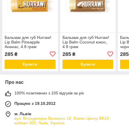
Бальзам для губ Hurraw!
Бальзам для губ Hurraw!
Баль
Lip Balm Pineapple
Lip Balm Coconut кокос,
Lip 
Ананас, 4.8 грам
4.8 грам
чорн
285
285
285
₴
₴
Купити
Купити
Про нас
100% позитивних з 105 відгуків за рік
Працює з 19.10.2012
м. Львів
вул. Володимира Великого 18, Бізнес Центр ВВ18,
кабінет 300, Львів, Україна