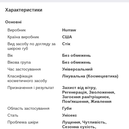
Характеристики
Основні
Виробник
Hurraw
Країна виробник
США
Вид засобу по догляду за
Стік
шкірою губ
Вік
Без обмежень
Вікова група
Без обмежень
Час застосування
Універсальний
Класифікація
Лікувальна (Космецевтика)
косметичного засобу
Призначення і результат
Захист від вітру,
Регенерація, Зволоження,
Загоєння ран/тріщинок,
Пом'якшення, Живлення
Область застосування
Губи
Стать
Унісекс
Проблема шкіри
Лущення, Чутливість,
Сезонна сухість,