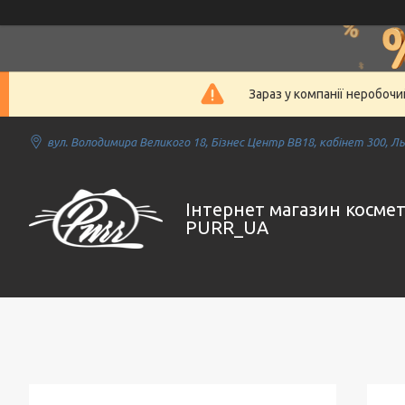
Зараз у компанії неробочи
вул. Володимира Великого 18, Бізнес Центр ВВ18, кабінет 300, Льв
Інтернет магазин косме
PURR_UA