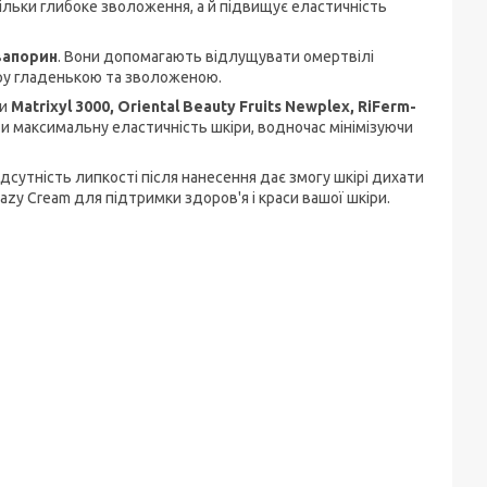
тільки глибоке зволоження, а й підвищує еластичність
вапорин
. Вони допомагають відлущувати омертвілі
іру гладенькою та зволоженою.
ми
Matrixyl 3000, Oriental Beauty Fruits Newplex, RiFerm-
ти максимальну еластичність шкіри, водночас мінімізуючи
дсутність липкості після нанесення дає змогу шкірі дихати
azy Cream для підтримки здоров'я і краси вашої шкіри.