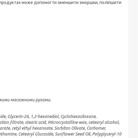
их продуктах може допомогти зменшити зморшки, поліпшити
якими масажними рухами.
mide, Glycerin-26, 1,2-hexanediol, Cyclohexasiloxane,
ion filtrate, stearic acid, Microcrystalline wax, cetearyl alcohol,
arate, cetyl ethyl hexanoate, Sorbitan Olivate, Carbomer,
ethamine, Cetearyl Glucoside, Sunflower Seed Oil, Polyglyceryl-10