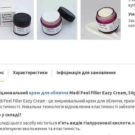
куп
Законом не передбачено повернення та обмін даного товару
нал
ис
Характеристики
Інформація для замовлення
іцнювальний
крем для обличчя
Medi Peel Filler Eazy Cream, 50
i Peel Filler Eazy Cream - це зміцнювальний крем для обличчя, приз
стичності. Унікальна технологія відновлення еластичності забезпеч
 у складі?
кладі цього засобу міститься
п'ять видів гіалуронової кислоти
, 
езпечуючи зволоження та еластичність.