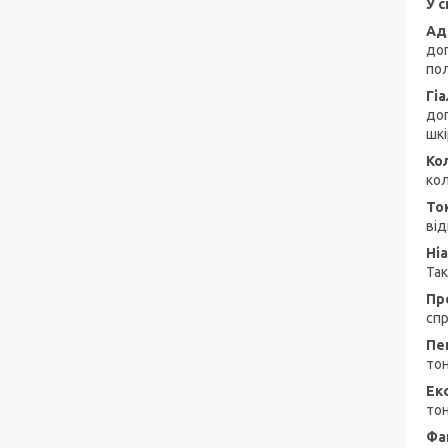
У с
Ад
доп
пол
Гі
доп
шкі
Ко
кол
То
ві
Ні
Так
Пр
спр
Пе
тон
Ек
тон
Фа