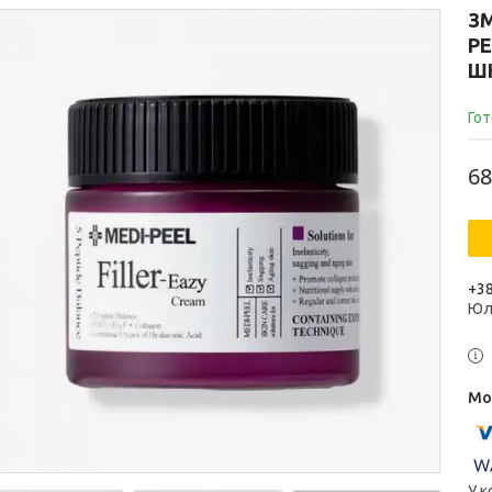
З
PE
ШК
Гот
68
+38
Юл
У к