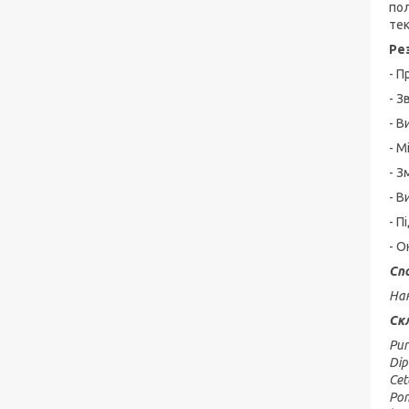
пол
тек
Ре
- П
- З
- В
- М
- З
- В
- П
- О
Сп
Нан
Ск
Pur
Dip
Cet
Pom