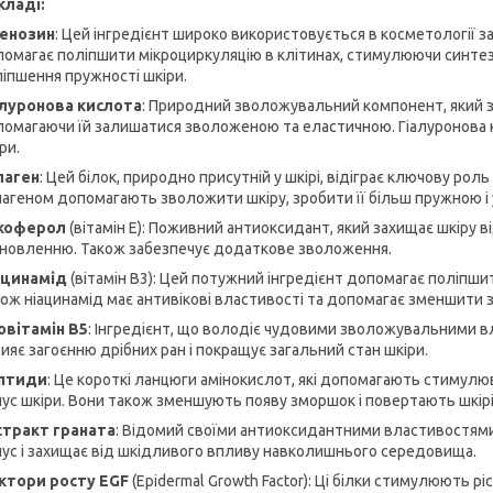
кладі:
енозин
: Цей інгредієнт широко використовується в косметології 
омагає поліпшити мікроциркуляцію в клітинах, стимулюючи синтез
іпшення пружності шкіри.
алуронова кислота
: Природний зволожувальний компонент, який зд
омагаючи їй залишатися зволоженою та еластичною. Гіалуронова к
ри.
лаген
: Цей білок, природно присутній у шкірі, відіграє ключову роль
агеном допомагають зволожити шкіру, зробити її більш пружною і 
коферол
(вітамін E): Поживний антиоксидант, який захищає шкіру в
дновленню. Також забезпечує додаткове зволоження.
ацинамід
(вітамін B3): Цей потужний інгредієнт допомагає поліпшит
ож ніацинамід має антивікові властивості та допомагає зменшити 
овітамін B5
: Інгредієнт, що володіє чудовими зволожувальними в
ияє загоєнню дрібних ран і покращує загальний стан шкіри.
птиди
: Це короткі ланцюги амінокислот, які допомагають стимулю
ус шкіри. Вони також зменшують появу зморшок і повертають шкір
стракт граната
: Відомий своїми антиоксидантними властивостями,
ус і захищає від шкідливого впливу навколишнього середовища.
ктори росту EGF
(Epidermal Growth Factor): Ці білки стимулюють рі