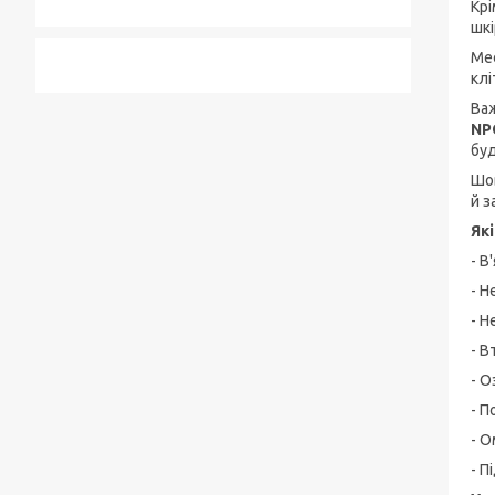
Крі
шкі
Med
клі
Ва
NP
бу
Шов
й з
Як
- В
- Н
- Н
- В
- О
- П
- О
- П