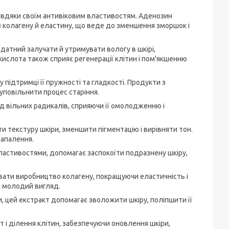
завдяки своїм антивіковим властивостям. Аденозин
 колагену й еластину, що веде до зменшення зморшок і
атний залучати й утримувати вологу в шкірі,
ислота також сприяє регенерації клітин і пом'якшенню
 у підтримці її пружності та гладкості. Продукти з
уповільнити процес старіння.
ід вільних радикалів, сприяючи її омолодженню і
и текстуру шкіри, зменшити пігментацію і вирівняти тон.
запалення.
ластивостями, допомагає заспокоїти подразнену шкіру,
вати виробництво колагену, покращуючи еластичність і
і молодий вигляд.
 цей екстракт допомагає зволожити шкіру, поліпшити її
ст і ділення клітин, забезпечуючи оновлення шкіри,