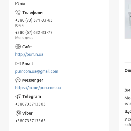
Юлія
+380 (73) 571-33-65
Юлія
+380 (67) 632-33-77
Менеджер
http://purr.in.ua
Оп
purr.com.ua@gmail.com
https://m.me/purr.com.ua
Зм
Med
ела
+380735713365
Що
У с
+380735713365
заб