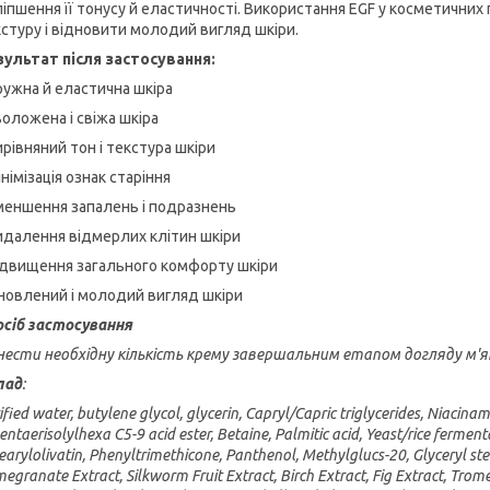
іпшення її тонусу й еластичності. Використання EGF у косметичн
стуру і відновити молодий вигляд шкіри.
зультат після застосування:
ружна й еластична шкіра
воложена і свіжа шкіра
ирівняний тон і текстура шкіри
інімізація ознак старіння
меншення запалень і подразнень
идалення відмерлих клітин шкіри
ідвищення загального комфорту шкіри
новлений і молодий вигляд шкіри
осіб застосування
ести необхідну кількість крему завершальним етапом догляду м'
лад
:
ified water, butylene glycol, glycerin, Capryl/Capric triglycerides, Niacina
entaerisolylhexa C5-9 acid ester, Betaine, Palmitic acid, Yeast/rice fermentat
earylolivatin, Phenyltrimethicone, Panthenol, Methylglucs-20, Glyceryl ste
egranate Extract, Silkworm Fruit Extract, Birch Extract, Fig Extract, Trom