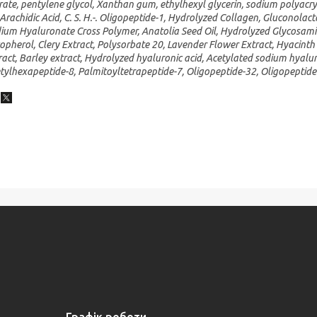
rate, pentylene glycol, Xanthan gum, ethylhexyl glycerin, sodium polyacr
, Arachidic Acid, C. S. H.-. Oligopeptide-1, Hydrolyzed Collagen, Gluconolacto
ium Hyaluronate Cross Polymer, Anatolia Seed Oil, Hydrolyzed Glycosami
opherol, Clery Extract, Polysorbate 20, Lavender Flower Extract, Hyacinth 
ract, Barley extract, Hydrolyzed hyaluronic acid, Acetylated sodium hyalur
tylhexapeptide-8, Palmitoyltetrapeptide-7, Oligopeptide-32, Oligopeptide
Графік роботи