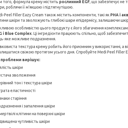
м того, формула крему містить
рослинний EGF
, що забезпечує не 
ри, роблячи її м'якшою і підтягнутішою.
i-Peel Filler Eazy Cream також містить компоненти, такі як
PHA і ак
тини шкіри та зволожують глибокі шари епідермісу, залишаючи шк
жливою особливістю цього продукту є його збагачення комплекса
G і Blue Complex
. Ці інгредієнти працюють спільно, щоб забезпечи
дь-яке можливе подразнення.
ковиста текстура крему робить його приємним у використанні, а ві
алишатися свіжою протягом усього дня. Спробуйте Medi Peel Filler E
і проблеми вирішує:
'ялість шкіри
естача зволоження
ерівний тон і текстура шкіри
трата еластичності
знаки старіння
одразнення і запалення шкіри
мертвілі клітини на поверхні шкіри
ідвищена чутливість шкіри