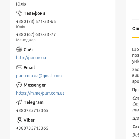
Юлія
+380 (73) 571-33-65
Юлія
Оп
+380 (67) 632-33-77
Менеджер
Щод
поз
http://purr.in.ua
уні
Зас
вик
purr.com.ua@gmail.com
аро
Про
https://m.me/purr.com.ua
Сп
Стр
пом
+380735713365
Щоб
Ск
+380735713365
But