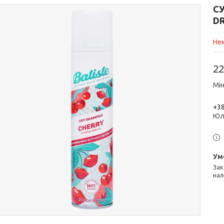
С
DR
Нем
22
Мін
+38
Юл
Законом не передбачено повернення та обмін даного товару
нал