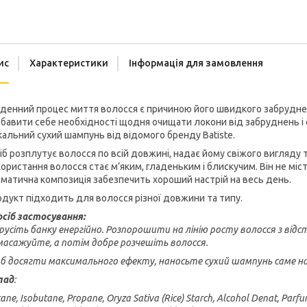
ис
Характеристики
Інформація для замовлення
енний процес миття волосся є причиною його швидкого забруднен
бавити себе необхідності щодня очищати локони від забруднень і 
кальний сухий шампунь від відомого бренду Batiste.
іб розплутує волосся по всій довжині, надає йому свіжого вигляду
ористання волосся стає м’яким, гладеньким і блискучим. Він не мі
матична композиція забезпечить хороший настрій на весь день.
дукт підходить для волосся різної довжини та типу.
осіб застосування:
усіть банку енергійно. Розпорошити на лінію росту волосся з відст
асажуйте, а потім добре розчешіть волосся.
 досягти максимального ефекту, наносьте сухий шампунь саме на 
лад
:
ane, Isobutane, Propane, Oryza Sativa (Rice) Starch, Alcohol Denat, Parfu