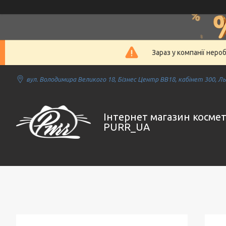
Зараз у компанії неро
вул. Володимира Великого 18, Бізнес Центр ВВ18, кабінет 300, Льв
Інтернет магазин косме
PURR_UA