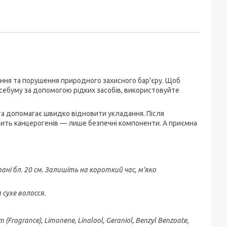
ня та порушення природного захисного бар'єру. Щоб
себуму за допомогою рідких засобів, використовуйте
 та допомагає швидко відновити укладання. Після
стить канцерогенів — лише безпечні компоненти. А приємна
ані бл. 20 см. Залишіть на короткий час, м'яко
сухе волосся.
m (Fragrance), Limonene, Linalool, Geraniol, Benzyl Benzoate,