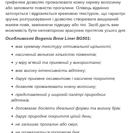
грифелем дозволяє промалювати кожну окрему волосинку
або заповнити повністю прогалини. Олівець відмінно
заточується і відрізняється кремовою текстурою, що гарантує
зручне розтушовування і дозволяє створювати вишуканий
макіяж повік, замінюючи підводку або тіні. Засіб дасть вам
можливість бути неповторною красунею протягом усього дня.
Особливості Bogenia Brow Liner BG501:
має кремову текстуру оптимальної щільності;
насичений великою кількістю пігментів;
у міру м'який та приємний у використанні;
має високу інтенсивність відтінку;
дарує приємне оксамитове і насичене покриття;
дозволяє промалювати кожну волосину;
представлений у широкій палітрі природних
відтінків;
допомагає досягти ідеальної форми та вигину брів;
дарує природне покриття цілий день;
не залишає прогалин або смуг;
не розмазується протягом дня;