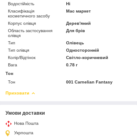
Водостійкість
Ні
Класифікація
Мас маркет
косметичного засобу
Корпус олівця
Дерев'яний
Область застосування
Для брів
олівця
Тип
Олівець
Тип олівця
Односторонній
Колір/Відтінок
Світло-коричневий
Вага
0.78 г
Тон
Тон
001 Carnelian Fantasy
Приховати
Умови доставки
Нова Пошта
Укрпошта