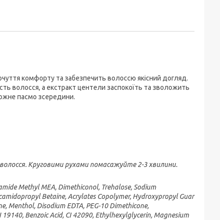
чуття комфорту та забезпечить волоссю якісний догляд.
сть волосся, а екстракт центели заспокоїть та зволожить
 кожне пасмо зсередини.
 волосся. Круговими рухами помасажуйте 2-3 хвилини.
camide Methyl MEA, Dimethiconol, Trehalose, Sodium
ocamidopropyl Betaine, Acrylates Copolymer, Hydroxypropyl Guar
ine, Menthol, Disodium EDTA, PEG-10 Dimethicone,
19140, Benzoic Acid, CI 42090, Ethylhexylglycerin, Magnesium