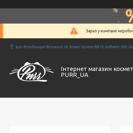
Зараз у компанії нероб
вул. Володимира Великого 18, Бізнес Центр ВВ18, кабінет 300, Льв
Інтернет магазин косме
PURR_UA