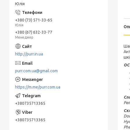
Юлія
+380 (73) 571-33-65
Юлія
Оп
+380 (67) 632-33-77
Менеджер
Шам
Ант
http://purr.in.ua
шкі
ОС
purr.com.ua@gmail.com
https://m.me/purr.com.ua
Сп
Ре
+380735713365
Ск
Dod
+380735713365
Hyd
Phe