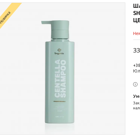
Ш
S
Новинка
Ц
Нем
33
+38
Юл
Законом не передбачено повернення та обмін даного товару
нал