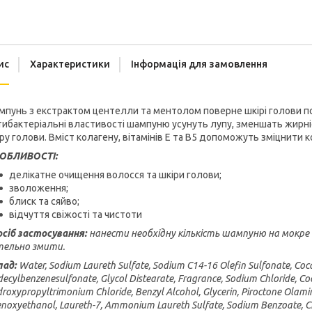
ис
Характеристики
Інформація для замовлення
пунь з екстрактом центелли та ментолом поверне шкірі голови по
ибактеріальні властивості шампуню усунуть лупу, зменшать жирні
ру голови. Вміст колагену, вітамінів Е та В5 допоможуть зміцнити
ОБЛИВОСТІ:
делікатне очищення волосся та шкіри голови;
зволоження;
блиск та сяйво;
відчуття свіжості та чистоти
осіб застосування:
нанести необхідну кількість шампуню на мокре
тельно змити.
лад:
Water, Sodium Laureth Sulfate, Sodium C14-16 Olefin Sulfonate, Co
ecylbenzenesulfonate, Glycol Distearate, Fragrance, Sodium Chloride, C
roxypropyltrimonium Chloride, Benzyl Alcohol, Glycerin, Piroctone Olam
noxyethanol, Laureth-7, Ammonium Laureth Sulfate, Sodium Benzoate, CI 