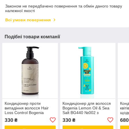
Законом не передбачено повернення та обмін даного товару
належної якості
Всі умови повернення
Подібні товари компанії
Кондиціонер проти
Кондиціонер для волосся
Конд
випадіння волосся Hair
Bogenia Lemon Oil & Sea
квіт
Loss Control Bogenia
Salt BG440 №002 з
щоде
BG415 - №002, 500 мл
екстрактом морської солі
Beav
330
330
680
₴
₴
та олією лимона, 450 мл
Cond