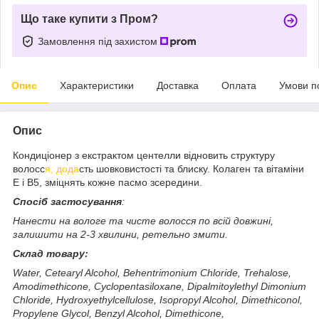
Що таке купити з Пром?
Замовлення під захистом
Опис
Характеристики
Доставка
Оплата
Умови п
Опис
Кондиціонер з екстрактом центелли відновить структуру
волосс
я, дода
сть шовковистості та блиску. Колаген та вітаміни
Е і В5, зміцнять кожне пасмо зсередини.
Спосіб застосування
:
Нанести на вологе та чисте волосся по всій довжині,
залишити на 2-3 хвилини, ретельно змити.
Склад товару:
Water, Cetearyl Alcohol, Behentrimonium Chloride, Trehalose,
Amodimethicone, Cyclopentasiloxane, Dipalmitoylethyl Dimonium
Chloride, Hydroxyethylcellulose, Isopropyl Alcohol, Dimethiconol,
Propylene Glycol, Benzyl Alcohol, Dimethicone,