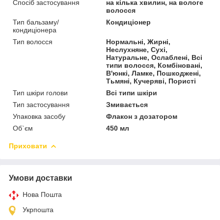
Спосіб застосування
на кілька хвилин, на вологе
волосся
Тип бальзаму/
Кондиціонер
кондиціонера
Тип волосся
Нормальні, Жирні,
Неслухняне, Сухі,
Натуральне, Ослаблені, Всі
типи волосся, Комбіновані,
В'юнкі, Ламке, Пошкоджені,
Тьмяні, Кучеряві, Пористі
Тип шкіри голови
Всі типи шкіри
Тип застосування
Змивається
Упаковка засобу
Флакон з дозатором
Об`єм
450 мл
Приховати
Умови доставки
Нова Пошта
Укрпошта