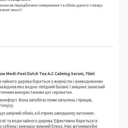
ежної якості
 Medi-Peel Dutch Tea A.C Calming Serum, 70ml
ом чайного дерева бореться з жирністю і зневодненням
на відновлює водно-ліпідний баланс і зміцнює захисний
атичним використанням цієї сироватки.
омфорт. Вона запобігає появі запалень і прищів,
тонусу.
ує шкірний обмін, а й сприяє швидшому загоєнню.
олії та води чайного дерева. Ефективно бореться із
о себума і зменшує жирний блиск. Має антимікробні