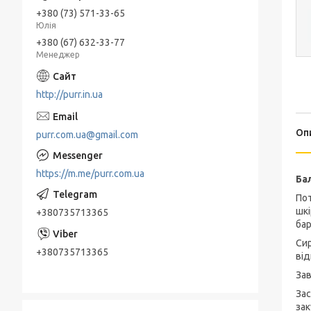
+380 (73) 571-33-65
Юлія
+380 (67) 632-33-77
Менеджер
http://purr.in.ua
Оп
purr.com.ua@gmail.com
https://m.me/purr.com.ua
Ба
Пот
шкі
+380735713365
бар
Сир
+380735713365
від
Зав
Зас
зак