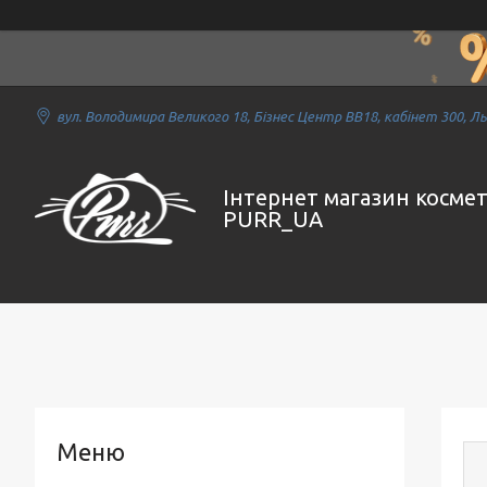
вул. Володимира Великого 18, Бізнес Центр ВВ18, кабінет 300, Льв
Інтернет магазин косме
PURR_UA