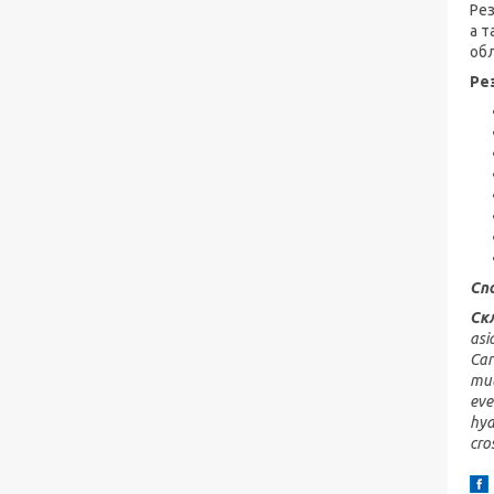
Ре
а т
обл
Ре
Сп
Ск
asi
Car
mul
eve
hyd
cro