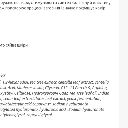
ружність шкіри, стимулювати синтез колагену й еластину,
кож прискорює процеси загоєння і значно покращує колір
го сяйва шкіри
іру.
, 1,2-hexanediol, tea tree extract, centella leaf extract, centella
ecasic Acid, Madecassoside, Glycerin, C12 -13 Pareth-9, Arginine,
ethyl Cellulose, Hydroxypropyl Guar, Tea Tree leaf oil, Indian
 cedar leaf extract, lotus leaf extract, yeast fermentation,
acrylate/acrylic acid copolymer, sodium hyaluronate,
etylated hyaluronate, hyaluronic acid , Sodium hyaluronate
tylene glycol, caprylyl glycol