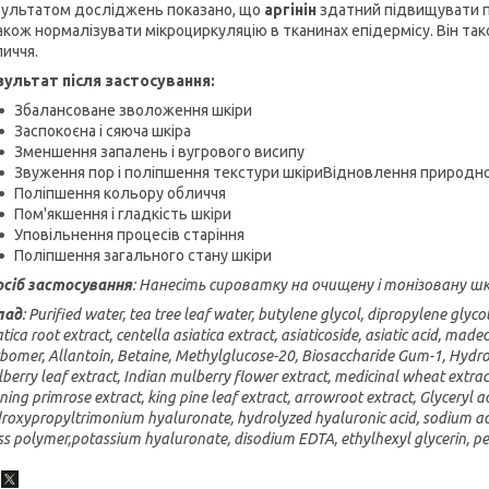
зультатом досліджень показано, що
аргінін
здатний підвищувати п
акож нормалізувати мікроциркуляцію в тканинах епідермісу. Він та
иччя.
зультат після застосування:
Збалансоване зволоження шкіри
Заспокоєна і сяюча шкіра
Зменшення запалень і вугрового висипу
Звуження пор і поліпшення текстури шкіриВідновлення природно
Поліпшення кольору обличчя
Пом'якшення і гладкість шкіри
Уповільнення процесів старіння
Поліпшення загального стану шкіри
осіб застосування
: Нанесіть сироватку на очищену і тонізовану шк
лад
: Purified water, tea tree leaf water, butylene glycol, dipropylene glycol
atica root extract, centella asiatica extract, asiaticoside, asiatic acid, mad
bomer, Allantoin, Betaine, Methylglucose-20, Biosaccharide Gum-1, Hydroxy
berry leaf extract, Indian mulberry flower extract, medicinal wheat extract,
ning primrose extract, king pine leaf extract, arrowroot extract, Glyceryl 
roxypropyltrimonium hyaluronate, hydrolyzed hyaluronic acid, sodium ac
ss polymer,potassium hyaluronate, disodium EDTA, ethylhexyl glycerin, pen