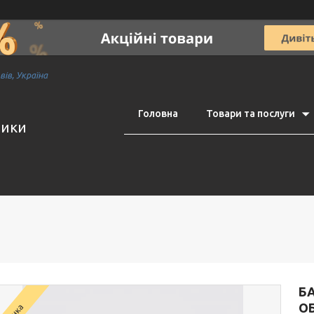
ів, Україна
Головна
Товари та послуги
тики
Б
О