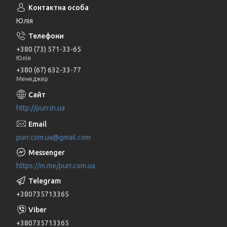
Юлія
+380 (73) 571-33-65
Юлія
+380 (67) 632-33-77
Менеджер
http://purr.in.ua
purr.com.ua@gmail.com
https://m.me/purr.com.ua
+380735713365
+380735713365