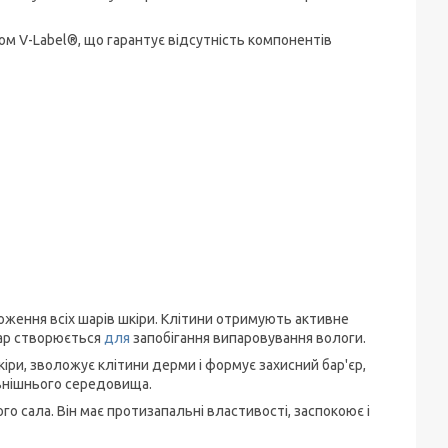
м V-Label®, що гарантує відсутність компонентів
ення всіх шарів шкіри. Клітини отримують активне
ар створюється
для
запобігання випаровування вологи.
іри, зволожує клітини дерми і формує захисний бар'єр,
овнішнього середовища.
о сала. Він має протизапальні властивості, заспокоює і