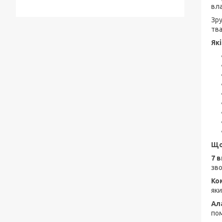
вла
Зру
тв
Як
Що
7 
зво
Ко
яки
Ал
пом