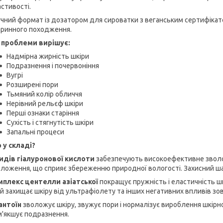
стивості.
чний формат із дозатором для сироватки з веганським сертифікато
аринного походження.
і проблеми вирішує:
Надмірна жирність шкіри
Подразнення і почервоніння
Вугрі
Розширені пори
Тьмяний колір обличчя
Нерівний рельєф шкіри
Перші ознаки старіння
Сухість і стягнутість шкіри
Запальні процеси
 у складі?
видів гіалуронової кислоти
забезпечують високоефективне зволож
ложення, що сприяє збереженню природної вологості. Захисний ш
мплекс центелли азіатської
покращує пружність і еластичність шк
й захищає шкіру від ультрафіолету та інших негативних впливів з
антоїн
зволожує шкіру, звужує пори і нормалізує вироблення шкірног
'якшує подразнення.