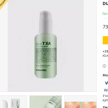
Новинка
DU
Гот
73
+38
Юл
У к
куп