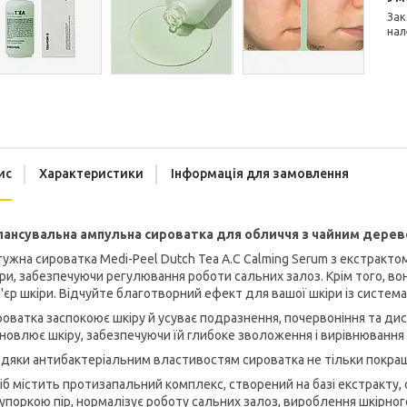
Законом не передбачено повернення та обмін даного товару
нал
ис
Характеристики
Інформація для замовлення
лансувальна ампульна сироватка для обличчя з чайним деревом
ужна сироватка Medi-Peel Dutch Tea A.C Calming Serum з екстракт
ри, забезпечуючи регулювання роботи сальних залоз. Крім того, во
'єр шкіри. Відчуйте благотворний ефект для вашої шкіри із систем
оватка заспокоює шкіру й усуває подразнення, почервоніння та диск
новлює шкіру, забезпечуючи їй глибоке зволоження і вирівнювання 
дяки антибактеріальним властивостям сироватка не тільки покращ
іб містить протизапальний комплекс, створений на базі екстракту, 
упоркою пір, нормалізує роботу сальних залоз, вироблення шкірног