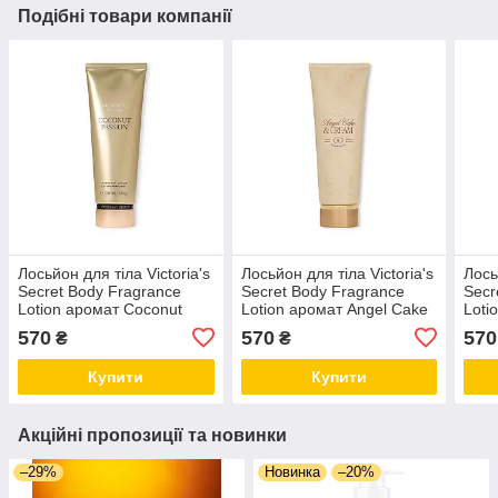
Подібні товари компанії
Лосьйон для тіла Victoria's
Лосьйон для тіла Victoria's
Лось
Secret Body Fragrance
Secret Body Fragrance
Secr
Lotion аромат Coconut
Lotion аромат Angel Cake
Loti
Passion, 236 мл
& Cream, 236 мл
Temp
570
570
570
₴
₴
Купити
Купити
Акційні пропозиції та новинки
–29%
Новинка
–20%