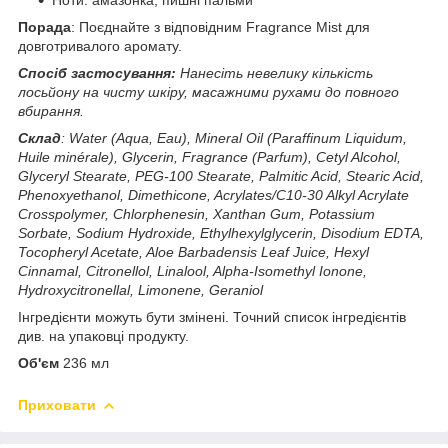
Порада
: Поєднайте з відповідним Fragrance Mist для
довготривалого аромату.
Спосіб застосування:
Нанесіть невелику кількість
лосьйону на чисту шкіру, масажними рухами до повного
вбирання.
Склад
: Water (Aqua, Eau), Mineral Oil (Paraffinum Liquidum,
Huile minérale), Glycerin, Fragrance (Parfum), Cetyl Alcohol,
Glyceryl Stearate, PEG-100 Stearate, Palmitic Acid, Stearic Acid,
Phenoxyethanol, Dimethicone, Acrylates/C10-30 Alkyl Acrylate
Crosspolymer, Chlorphenesin, Xanthan Gum, Potassium
Sorbate, Sodium Hydroxide, Ethylhexylglycerin, Disodium EDTA,
Tocopheryl Acetate, Aloe Barbadensis Leaf Juice, Hexyl
Cinnamal, Citronellol, Linalool, Alpha-Isomethyl Ionone,
Hydroxycitronellal, Limonene, Geraniol
Інгредієнти можуть бути змінені. Точний список інгредієнтів
див. на упаковці продукту.
Об'єм
236 мл
Приховати