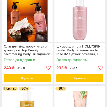
Олія для тіла мерехтлива з
Шимер для тіла HOLLYSKIN
дозатором Top Beauty
Luster Body Shimmer nude
Shimmering Body Oil відтінкок
rose 02 відтінок рожевий, 150
срібно-рожеве, 100 мл
мл
Готово до відправки
Готово до відправки
240
233
₴
₴
340 ₴
292 ₴
Купити
Купити
Новинка
–20%
–18%