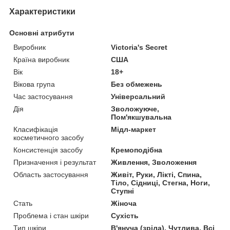
Характеристики
Основні атрибути
Виробник
Victoria's Secret
Країна виробник
США
Вік
18+
Вікова група
Без обмежень
Час застосування
Універсальний
Дія
Зволожуюче,
Пом'якшувальна
Класифікація
Мідл-маркет
косметичного засобу
Консистенція засобу
Кремоподібна
Призначення і результат
Живлення, Зволоження
Область застосування
Живіт, Руки, Лікті, Спина,
Тіло, Сідниці, Стегна, Ноги,
Ступні
Стать
Жіноча
Проблема і стан шкіри
Сухість
Тип шкіри
В'януча (зріла), Чутлива, Всі