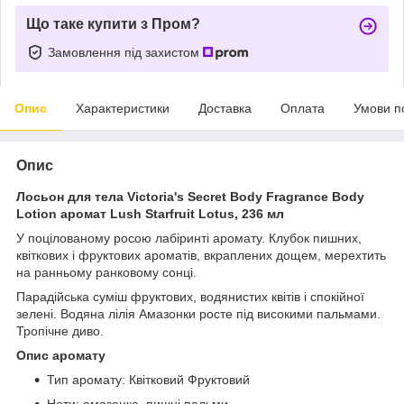
Що таке купити з Пром?
Замовлення під захистом
Опис
Характеристики
Доставка
Оплата
Умови п
Опис
Лосьон для тела Victoria's Secret Body Fragrance Body
Lotion аромат Lush Starfruit Lotus, 236 мл
У поцілованому росою лабіринті аромату. Клубок пишних,
квіткових і фруктових ароматів, вкраплених дощем, мерехтить
на ранньому ранковому сонці.
Парадійська суміш фруктових, водянистих квітів і спокійної
зелені. Водяна лілія Амазонки росте під високими пальмами.
Тропічне диво.
Опис аромату
Тип аромату: Квітковий Фруктовий
Ноти: амазонка, пишні пальми