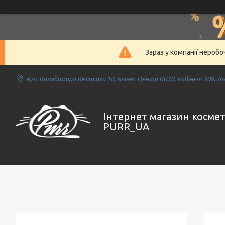
Зараз у компанії нероб
вул. Володимира Великого 18, Бізнес Центр ВВ18, кабінет 300, Льв
Інтернет магазин косме
PURR_UA