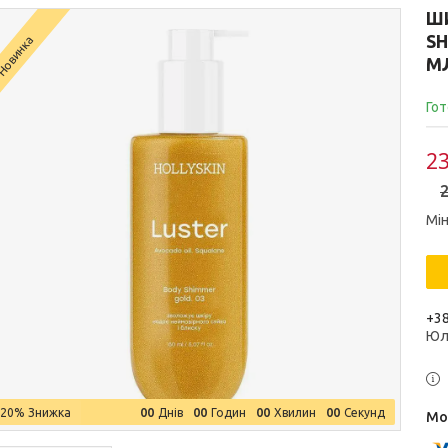
ШИ
SH
Новинка
М
Гот
23
2
Мін
+38
Юл
0
0
0
0
0
0
0
0
–20%
Днів
Годин
Хвилин
Секунд