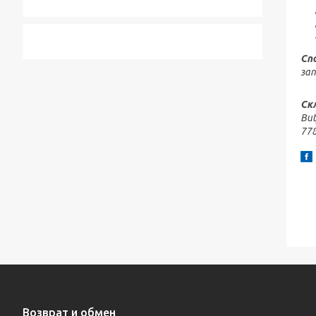
Сп
зап
Ск
But
778
Возврат и обмен