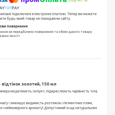
омпанії підключені електронні платежі. Тепер ви можете
ити будь-який товар не покидаючи сайту.
ежної якості
 відтінок золотий, 150 мл
шиммера моделюють силует, підкреслюють чарівність тіла,
асмагу і зменшує видимість розтяжок і пігментних плям,
ня і неймовірного аромату! Допустимий осад натуральних