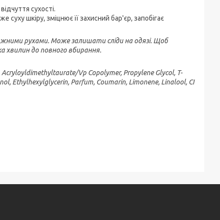
відчуття сухості.
 суху шкіру, зміцнює її захисний бар'єр, запобігає
сажними рухами. Може залишати сліди на одязі. Щоб
ка хвилин до повного вбирання.
m Acryloyldimethyltaurate/Vp Copolymer, Propylene Glycol, T-
ol, Ethylhexylglycerin, Parfum, Coumarin, Limonene, Linalool, CI