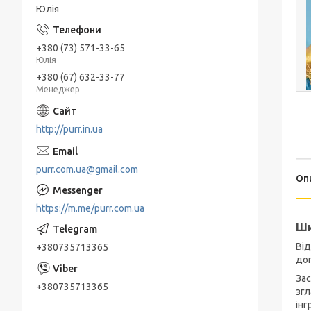
Юлія
+380 (73) 571-33-65
Юлія
+380 (67) 632-33-77
Менеджер
http://purr.in.ua
purr.com.ua@gmail.com
Оп
https://m.me/purr.com.ua
Ши
Від
+380735713365
доп
Зас
+380735713365
згл
інг