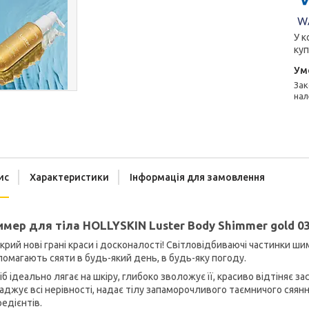
У к
куп
Законом не передбачено повернення та обмін даного товару
нал
ис
Характеристики
Інформація для замовлення
мер для тіла HOLLYSKIN Luster Body Shimmer gold 03
крий нові грані краси і досконалості! Світловідбиваючі частинки 
омагають сяяти в будь-який день, в будь-яку погоду.
іб ідеально лягає на шкіру, глибоко зволожує її, красиво відтіняє з
аджує всі нерівності, надає тілу запаморочливого таємничого сяян
редієнтів.