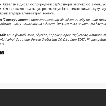
Сквалан відновлює природний бар'єр шкіри, заспокоює і зменшує 
Олія авокадо пом'якшує, розгладжує, інтенсивно живить суху і дуже
трансепідермальній втраті вологи.
осіб використання:
нанести невелику кількість засобу на тіло ма
обігти цьому, наносьте на відкриті ділянки тіла, зачекайте декіль
лад:
Aqua (Water), Mica, Glycerin, Caprylic/Capric Triglyceride, Ammoniu
yl Alcohol, Squalane, Persea Gratissima Oil, Disodium EDTA, Phenoxyethan
91.