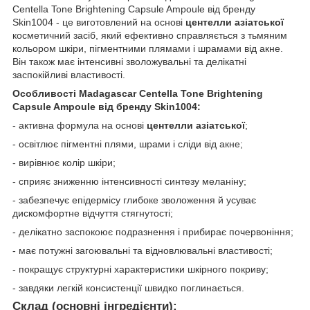
Centella Tone Brightening Capsule Ampoule від бренду
Skin1004 - це виготовлений на основі
центелли азіатської
косметичний засіб, який ефективно справляється з тьмяним
кольором шкіри, пігментними плямами і шрамами від акне.
Він також має інтенсивні зволожувальні та делікатні
заспокійливі властивості.
Особливості Madagascar Centella Tone Brightening
Capsule Ampoule від бренду Skin1004:
- активна формула на основі
центелли азіатської
;
- освітлює пігментні плями, шрами і сліди від акне;
- вирівнює колір шкіри;
- сприяє зниженню інтенсивності синтезу меланіну;
- забезпечує епідермісу глибоке зволоження й усуває
дискомфортне відчуття стягнутості;
- делікатно заспокоює подразнення і прибирає почервоніння;
- має потужні загоювальні та відновлювальні властивості;
- покращує структурні характеристики шкірного покриву;
- завдяки легкій консистенції швидко поглинається.
Склад (основні інгредієнти):