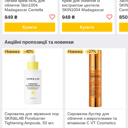
Легкий крем-гель для
Крем для обличчя із
Засп
обличчя Skin1004
екстрактом центели
SKI
Madagascar Centella
SKIN1004 Madagascar
Cent
Madagascar Poremizing
Centella Cream, 75 мл
мл
849
949
850
₴
₴
Light Gel Cream, 75 мл
Купити
Купити
Акційні пропозиції та новинки
Новинка
–40%
Новинка
–27%
Сироватка для звуження пор
Сироватка-бустер для
SKIN&LAB Porebarrier
обличчя з мікроголками та
Tightening Ampoule, 50 мл.
вітаміном С VT Cosmetics
Термін придатності до
Vita-light Reedle Shot 100, 50