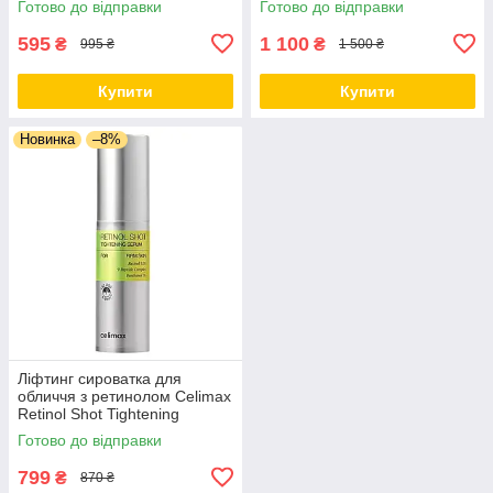
Готово до відправки
Готово до відправки
31.08.2026
мл
595
1 100
₴
₴
995 ₴
1 500 ₴
Купити
Купити
Новинка
–8%
Ліфтинг сироватка для
обличчя з ретинолом Celimax
Retinol Shot Tightening
Serum, 30 мл
Готово до відправки
799
₴
870 ₴