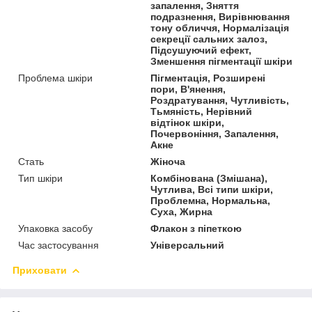
запалення, Зняття
подразнення, Вирівнювання
тону обличчя, Нормалізація
секреції сальних залоз,
Підсушуючий ефект,
Зменшення пігментації шкіри
Проблема шкіри
Пігментація, Розширені
пори, В'янення,
Роздратування, Чутливість,
Тьмяність, Нерівний
відтінок шкіри,
Почервоніння, Запалення,
Акне
Стать
Жіноча
Тип шкіри
Комбінована (Змішана),
Чутлива, Всі типи шкіри,
Проблемна, Нормальна,
Суха, Жирна
Упаковка засобу
Флакон з піпеткою
Час застосування
Універсальний
Приховати