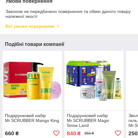
Умови повернення
Законом не передбачено повернення та обмін даного товару
належної якості
Всі умови повернення
Подібні товари компанії
Подарунковий набір
Подарунковий набір
Звол
Mr.SCRUBBER Mango King
Mr.SCRUBBER Magic
гель
Snow Land
Mr.
Deli
660
840
250
₴
₴
950 ₴
стиг