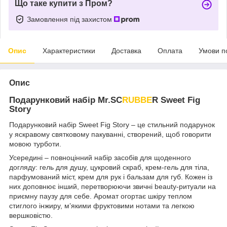
Що таке купити з Пром?
Замовлення під захистом
Опис
Характеристики
Доставка
Оплата
Умови п
Опис
Подарунковий набір Mr.SC
RUBBE
R Sweet Fig
Story
Подарунковий набір Sweet Fig Story – це стильний подарунок
у яскравому святковому пакуванні, створений, щоб говорити
мовою турботи.
Усередині – повноцінний набір засобів для щоденного
догляду: гель для душу, цукровий скраб, крем-гель для тіла,
парфумований міст, крем для рук і бальзам для губ. Кожен із
них доповнює інший, перетворюючи звичні beauty-ритуали на
приємну паузу для себе. Аромат огортає шкіру теплом
стиглого інжиру, м’якими фруктовими нотами та легкою
вершковістю.