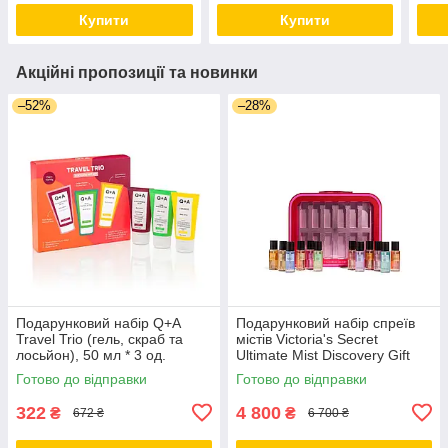
Купити
Купити
Акційні пропозиції та новинки
–52%
–28%
Подарунковий набір Q+A
Подарунковий набір спреїв
Travel Trio (гель, скраб та
містів Victoria's Secret
лосьйон), 50 мл * 3 од.
Ultimate Mist Discovery Gift
Set 2025, 12 шт 75 мл
Готово до відправки
Готово до відправки
322
4 800
₴
₴
672 ₴
6 700 ₴