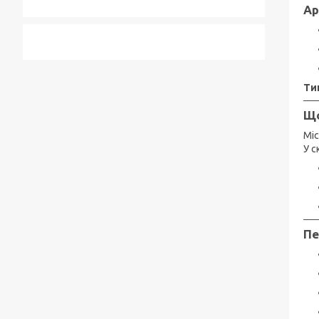
Ар
Ти
Що
Міс
У 
Пе