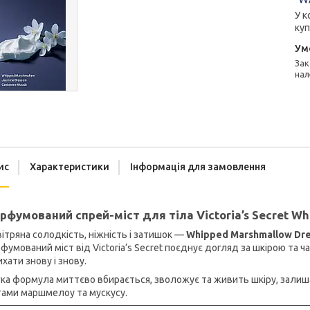
У к
куп
Законом не передбачено повернення та обмін даного товару
нал
ис
Характеристики
Інформація для замовлення
рфумований спрей-міст для тіла Victoria’s Secret W
ітряна солодкість, ніжність і затишок —
Whipped Marshmallow Dr
фумований міст від Victoria’s Secret поєднує догляд за шкірою та 
хати знову і знову.
ка формула миттєво вбирається, зволожує та живить шкіру, залиша
тами маршмелоу та мускусу.