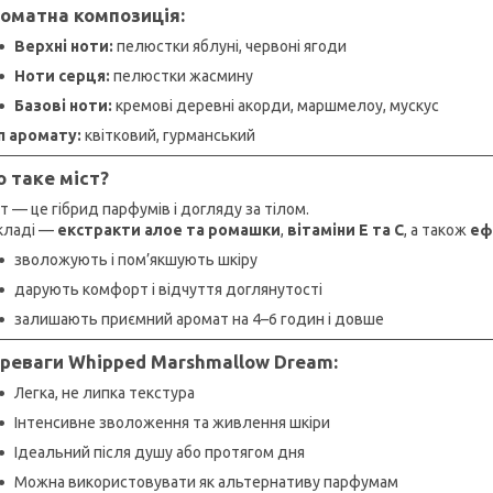
оматна композиція:
Верхні ноти:
пелюстки яблуні, червоні ягоди
Ноти серця:
пелюстки жасмину
Базові ноти:
кремові деревні акорди, маршмелоу, мускус
п аромату:
квітковий, гурманський
 таке міст?
т — це гібрид парфумів і догляду за тілом.
складі —
екстракти алое та ромашки
,
вітаміни E та C
, а також
ефі
зволожують і пом’якшують шкіру
дарують комфорт і відчуття доглянутості
залишають приємний аромат на 4–6 годин і довше
реваги Whipped Marshmallow Dream:
Легка, не липка текстура
Інтенсивне зволоження та живлення шкіри
Ідеальний після душу або протягом дня
Можна використовувати як альтернативу парфумам