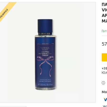
П
VI
Новинка
А
М
Гот
57
+38
Юл