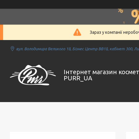
Зараз у компанії нероб
вул. Володимира Великого 18, Бізнес Центр ВВ18, кабінет 300, Льв
Інтернет магазин косме
PURR_UA