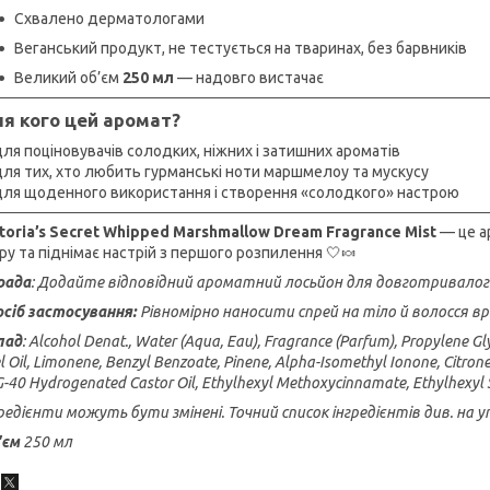
Схвалено дерматологами
Веганський продукт, не тестується на тваринах, без барвників
Великий об’єм
250 мл
— надовго вистачає
я кого цей аромат?
ля поціновувачів солодких, ніжних і затишних ароматів
ля тих, хто любить гурманські ноти маршмелоу та мускусу
для щоденного використання і створення «солодкого» настрою
toria’s Secret Whipped Marshmallow Dream Fragrance Mist
— це ар
ру та піднімає настрій з першого розпилення 🤍🍬
рада
: Додайте відповідний ароматний лосьйон для довготривало
осіб застосування:
Рівномірно наносити спрей на тіло й волосся в
лад
: Alcohol Denat., Water (Aqua, Eau), Fragrance (Parfum), Propylene Gl
l Oil, Limonene, Benzyl Benzoate, Pinene, Alpha-Isomethyl Ionone, Citrone
-40 Hydrogenated Castor Oil, Ethylhexyl Methoxycinnamate, Ethylhexyl 
редієнти можуть бути змінені. Точний список інгредієнтів див. на 
'єм
250 мл