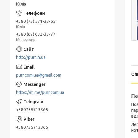
Юлія
+380 (73) 571-33-65
Юлія
+380 (67) 632-33-77
Менеджер
http://purr.in.ua
Оп
purr.com.ua@gmail.com
https://m.me/purr.com.ua
Па
Пов
+380735713365
пар
вди
Лег
+380735713365
но