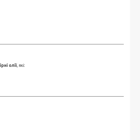
рні олії
, які: