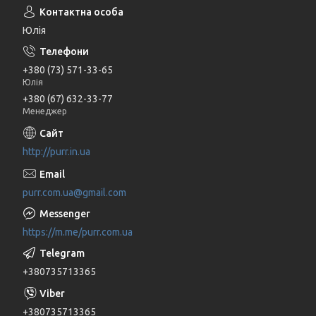
Юлія
+380 (73) 571-33-65
Юлія
+380 (67) 632-33-77
Менеджер
http://purr.in.ua
purr.com.ua@gmail.com
https://m.me/purr.com.ua
+380735713365
+380735713365