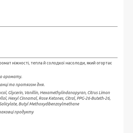
омат ніжності, тепла й солодкої насолоди, який огортає
го аромату.
ранці та протягом дня.
ycol, Glycerin, Vanillin, Hexamethylindanopyran, Citrus Limon
llol, Hexyl Cinnamal, Rose Ketones, Citral, PPG-26-Buteth-26,
Salicylate, Butyl Methoxydibenzoylmethane
упаковці продукту