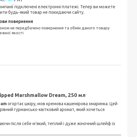
омпанії підключені електронні платежі. Тепер ви можете
ити будь-який товар не покидаючи сайту.
ежної якості
hipped Marshmallow Dream, 250 мл
eam
огортає шкіру, мов кремова кашемірова хмаринка. Цей
чарівний гурмансько-квітковий аромат, який хочеться
ючи після себе м’який, теплий і дуже жіночний шлейф із