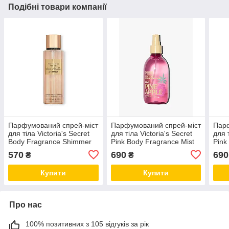
Подібні товари компанії
Парфумований спрей-міст
Парфумований спрей-міст
Парф
для тіла Victoria's Secret
для тіла Victoria's Secret
для т
Body Fragrance Shimmer
Pink Body Fragrance Mist
Pink
Mist аромат Bare Vanilla,
аромат Pineapple, 236 мл
аром
570
690
690
₴
₴
250 мл
236 
Купити
Купити
Про нас
100% позитивних з 105 відгуків за рік