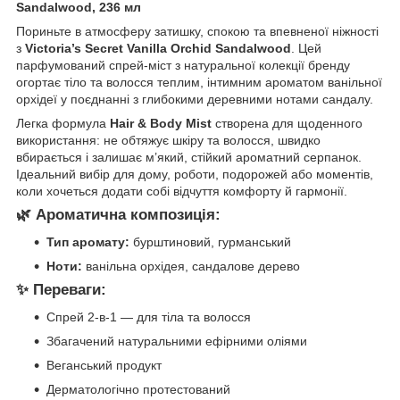
Sandalwood, 236 мл
Пориньте в атмосферу затишку, спокою та впевненої ніжності
з
Victoria’s Secret Vanilla Orchid Sandalwood
. Цей
парфумований спрей-міст з натуральної колекції бренду
огортає тіло та волосся теплим, інтимним ароматом ванільної
орхідеї у поєднанні з глибокими деревними нотами сандалу.
Легка формула
Hair & Body Mist
створена для щоденного
використання: не обтяжує шкіру та волосся, швидко
вбирається і залишає м’який, стійкий ароматний серпанок.
Ідеальний вибір для дому, роботи, подорожей або моментів,
коли хочеться додати собі відчуття комфорту й гармонії.
🌿 Ароматична композиція:
Тип аромату:
бурштиновий, гурманський
Ноти:
ванільна орхідея, сандалове дерево
✨ Переваги:
Спрей 2-в-1 — для тіла та волосся
Збагачений натуральними ефірними оліями
Веганський продукт
Дерматологічно протестований