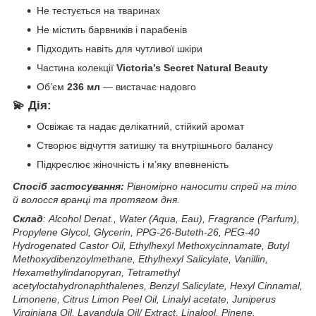
Не тестується на тваринах
Не містить барвників і парабенів
Підходить навіть для чутливої шкіри
Частина колекції
Victoria’s Secret Natural Beauty
Об’єм
236 мл
— вистачає надовго
💫 Дія:
Освіжає та надає делікатний, стійкий аромат
Створює відчуття затишку та внутрішнього балансу
Підкреслює жіночність і м’яку впевненість
Спосіб застосування:
Рівномірно наносити спрей на тіло
й волосся вранці та протягом дня.
Склад
: Alcohol Denat., Water (Aqua, Eau), Fragrance (Parfum),
Propylene Glycol, Glycerin, PPG-26-Buteth-26, PEG-40
Hydrogenated Castor Oil, Ethylhexyl Methoxycinnamate, Butyl
Methoxydibenzoylmethane, Ethylhexyl Salicylate, Vanillin,
Hexamethylindanopyran, Tetramethyl
acetyloctahydronaphthalenes, Benzyl Salicylate, Hexyl Cinnamal,
Limonene, Citrus Limon Peel Oil, Linalyl acetate, Juniperus
Virginiana Oil, Lavandula Oil/ Extract, Linalool, Pinene,