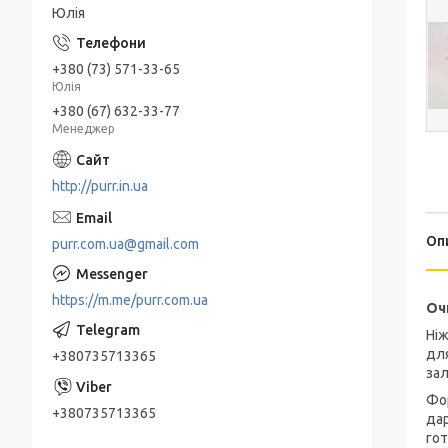
Юлія
+380 (73) 571-33-65
Юлія
+380 (67) 632-33-77
Менеджер
http://purr.in.ua
Оп
purr.com.ua@gmail.com
https://m.me/purr.com.ua
Оч
Ніж
для
+380735713365
зал
Фор
+380735713365
дар
гот