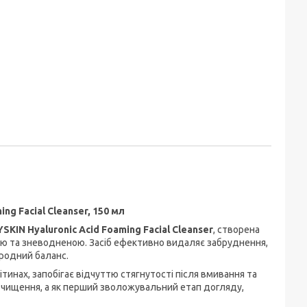
g Facial Cleanser, 150 мл
SKIN Hyaluronic Acid Foaming Facial Cleanser
, створена
ою та зневодненою. Засіб ефективно видаляє забруднення,
иродний баланс.
инах, запобігає відчуттю стягнутості після вмивання та
очищення, а як перший зволожувальний етап догляду,