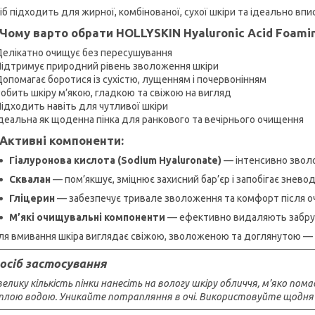
іб підходить для жирної, комбінованої, сухої шкіри та ідеально вп
 Чому варто обрати HOLLYSKIN Hyaluronic Acid Foamin
Делікатно очищує без пересушування
Підтримує природний рівень зволоження шкіри
опомагає боротися із сухістю, лущенням і почервонінням
обить шкіру м’якою, гладкою та свіжою на вигляд
ідходить навіть для чутливої шкіри
деальна як щоденна пінка для ранкового та вечірнього очищення
 Активні компоненти:
Гіалуронова кислота (Sodium Hyaluronate)
— інтенсивно зволо
Сквалан
— пом’якшує, зміцнює захисний бар’єр і запобігає знево
Гліцерин
— забезпечує тривале зволоження та комфорт після о
М’які очищувальні компоненти
— ефективно видаляють забруд
ля вмивання шкіра виглядає свіжою, зволоженою та доглянутою — б
осіб застосування
елику кількість пінки нанесіть на вологу шкіру обличчя, м’яко по
лою водою. Уникайте потрапляння в очі. Використовуйте щодня в