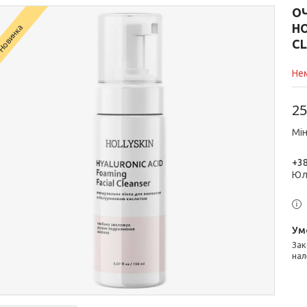
О
HO
Новинка
CL
Нем
25
Мін
+38
Юл
Законом не передбачено повернення та обмін даного товару
нал