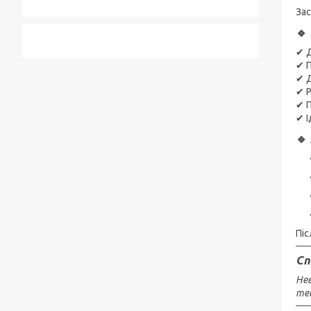
Зас
🔹
✔ 
✔ 
✔ Д
✔ Р
✔ П
✔ І
🔹
Піс
Сп
Нев
теп