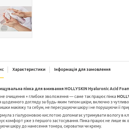
ис
Характеристики
Інформація для замовлення
ищувальна пінка для вмивання HOLLYSKIN Hyaluronic Acid Foamin
не очищення + глибоке зволоження — саме так працює пінка
HOLLY
 щоденного догляду за будь-яким типом шкіри, включно з чутлив
ишки макіяжу та себум, не пересушуючи шкіру і не порушуючи її пр
мула з гіалуроновою кислотою допомагає утримувати вологу в кліт
ує комфорт уже з першого застосування. Пінка працює не лише як 
уючи шкіру до нанесення тонера, сироватки чи крему.