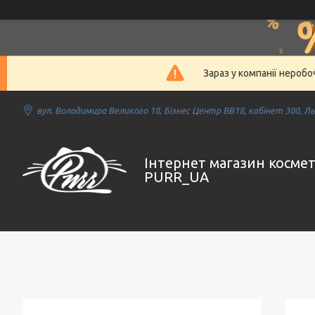
Зараз у компанії нероб
вул. Володимира Великого 18, Бізнес Центр ВВ18, кабінет 300, Льв
Інтернет магазин косме
PURR_UA