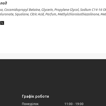
лад
a, Cocamidopropyl Betaine, Glycerin, Propylene Glycol, Sodium C14-16 Ole
luronate, Squalane, Citric Acid, Parfum, Methylchloroisothiazolinone, Met
Графік роботи
Понеділок
11:00
19:00