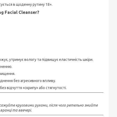
исується в щоденну рутину 18+.
g Facial Cleanser?
жує, утримує вологу та підвищує еластичність шкіри.
дненню.
чищення.
нення без агресивного впливу.
ез відчуття «скрипу» або стягнутості.
масажуйте круговими рухами, після чого ретельно змийте
ранці та ввечері.