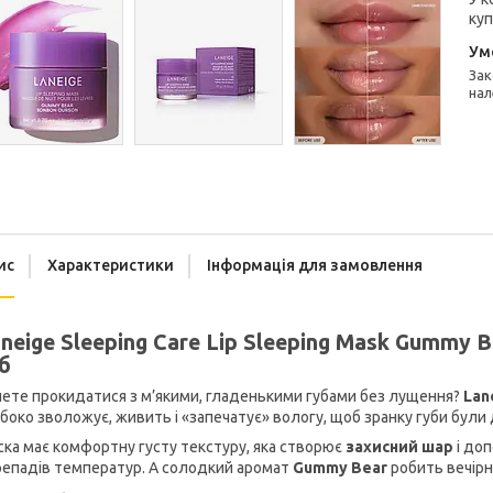
куп
Законом не передбачено повернення та обмін даного товару
нал
ис
Характеристики
Інформація для замовлення
neige Sleeping Care Lip Sleeping Mask Gummy B
б
ете прокидатися з м’якими, гладенькими губами без лущення?
Lan
боко зволожує, живить і «запечатує» вологу, щоб зранку губи були
ка має комфортну густу текстуру, яка створює
захисний шар
і доп
репадів температур. А солодкий аромат
Gummy Bear
робить вечірн