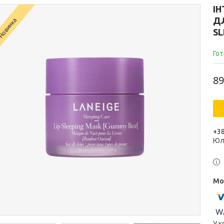
І
ДЛ
Новинка
SL
Гот
89
+38
Юл
У к