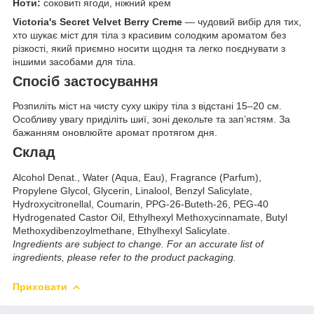
Ноти:
соковиті ягоди, ніжний крем
Victoria's Secret Velvet Berry Creme
— чудовий вибір для тих,
хто шукає міст для тіла з красивим солодким ароматом без
різкості, який приємно носити щодня та легко поєднувати з
іншими засобами для тіла.
Спосіб застосування
Розпиліть міст на чисту суху шкіру тіла з відстані 15–20 см.
Особливу увагу приділіть шиї, зоні декольте та зап’ястям. За
бажанням оновлюйте аромат протягом дня.
Склад
Alcohol Denat., Water (Aqua, Eau), Fragrance (Parfum),
Propylene Glycol, Glycerin, Linalool, Benzyl Salicylate,
Hydroxycitronellal, Coumarin, PPG-26-Buteth-26, PEG-40
Hydrogenated Castor Oil, Ethylhexyl Methoxycinnamate, Butyl
Methoxydibenzoylmethane, Ethylhexyl Salicylate.
Ingredients are subject to change. For an accurate list of
ingredients, please refer to the product packaging.
Приховати