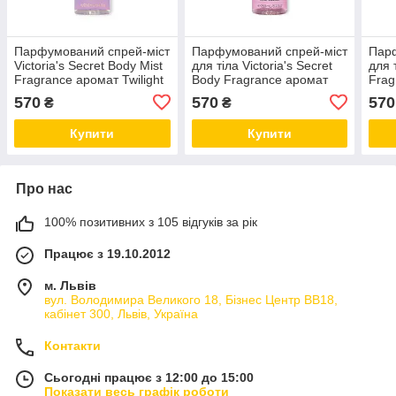
Парфумований спрей-міст
Парфумований спрей-міст
Парф
Victoria's Secret Body Mist
для тіла Victoria's Secret
для т
Fragrance аромат Twilight
Body Fragrance аромат
Frag
Amber Berry, 250 мл
Velvet Petals Intense, 250
Velv
570
570
570
₴
₴
мл
Купити
Купити
Про нас
100% позитивних з 105 відгуків за рік
Працює з 19.10.2012
м. Львів
вул. Володимира Великого 18, Бізнес Центр ВВ18,
кабінет 300, Львів, Україна
Контакти
Сьогодні працює з 12:00 до 15:00
Показати весь графік роботи