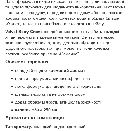
Легка формула швидко висихає на шкірі, не залишає липкості
та чудово підходить для щоденного використання. Міст можна
наносити після душу, перед виходом з дому або оновлювати
аромат протягом дня, коли хочеться додати образу більше
м’якості, тепла та привабливого солодкого шлейфу.
Velvet Berry Creme
сподобається тим, хто любить
солодкі
ягідні аромати з кремовими нотами
. Він звучить ніжно,
затишно і дуже жіночно, тому ідеально підходить як для
щоденного настрою, так і для моментів, коли хочеться
пахнути особливо приємно й “смачно”.
Основні переваги
солодкий
ягідно-кремовий аромат
ніжний парфумований шлейф для тіла
легка формула для щоденного використання
швидко висихає та не обтяжує шкіру
додає образу м’якості, затишку та жіночності
великий об’єм
250 мл
Ароматична композиція
Тип аромату:
солодкий, ягідно-кремовий