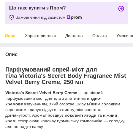
Що таке купити з Пром?
Замовлення під захистом
Опис
Характеристики
Доставка
Оплата
Умови п
Опис
Парфумований спрей-міст для
тіла
Victoria's Secret Body Fragrance Mist
Velvet Berry Creme
, 250 мл
Victoria's Secret Velvet Berry Creme
— це ніжний
парфумований міст для тіла з апетитним
ягідно-
кремовим
звучанням, який огортає шкіру м’яким солодким
серпанком і дарує відчуття затишку, жіночності та
доглянутості. Аромат поєднує
соковиті ягоди
та
ніжний
крем
, створюючи красиву гурманську композицію — солодку,
але не надто важку.